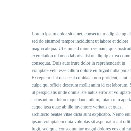
Lorem ipsum dolor sit amet, consectetur adipisicing eli
sed do eiusmod tempor incididunt ut labore et dolore
magna aliqua. Ut enim ad minim veniam, quis nostru
exercitation ullamco laboris nisi ut aliquip ex ea co
consequat. Duis aute irure dolor in reprehenderit in
voluptate velit esse cillum dolore eu fugiat nulla pariat
Excepteur sint occaecat cupidatat non proident, sunt i
culpa qui officia deserunt mollit anim id est laborum.
ut perspiciatis unde omnis iste natus error sit voluptat
accusantium doloremque laudantium, totam rem aperi
eaque ipsa quae ab illo inventore veritatis et quasi
architecto beatae vitae dicta sunt explicabo. Nemo en
ipsam voluptatem quia voluptas sit aspernatur aut odit
fugit, sed quia consequuntur magni dolores eos qui ra