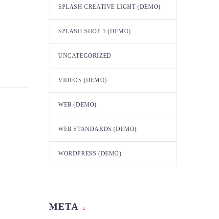
SPLASH CREATIVE LIGHT (DEMO)
SPLASH SHOP 3 (DEMO)
UNCATEGORIZED
ht
VIDEOS (DEMO)
)
in
WEB (DEMO)
r
lit
nean
WEB STANDARDS (DEMO)
 quis
ibh vel
r
si elit
WORDPRESS (DEMO)
nec
ndum
ibh vel
 elit.
um, nec
o)
amet nibh
ibh vel
ndum
sit amet
um, nec
cumsan
META
ht
ndum
 sed odio
ec tellus