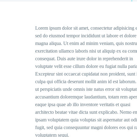
Lorem ipsum dolor sit amet, consectetur adipisicing el
sed do eiusmod tempor incididunt ut labore et dolore
magna aliqua. Ut enim ad minim veniam, quis nostr
exercitation ullamco laboris nisi ut aliquip ex ea c
consequat. Duis aute irure dolor in reprehenderit in
voluptate velit esse cillum dolore eu fugiat nulla paria
Excepteur sint occaecat cupidatat non proident, sunt 
culpa qui officia deserunt mollit anim id est laborum
ut perspiciatis unde omnis iste natus error sit volupta
accusantium doloremque laudantium, totam rem aper
eaque ipsa quae ab illo inventore veritatis et quasi
architecto beatae vitae dicta sunt explicabo. Nemo e
ipsam voluptatem quia voluptas sit aspernatur aut odi
fugit, sed quia consequuntur magni dolores eos qui r
voluptatem sequi.