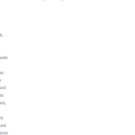
t,
d
mmodo
ur.
n
 Sed
em
am,
im
 aut
tione