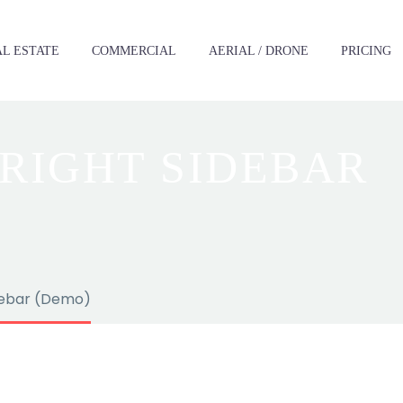
L ESTATE
‪COMMERCIAL
AERIAL / DRONE
PRICING
 RIGHT SIDEBAR
debar (Demo)