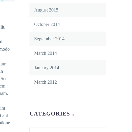
August 2015
October 2014
it,
September 2014
ud
ommodo
March 2014
tur.
January 2014
in
. Sed
March 2012
tem
iam,
nim
CATEGORIES
t aut
atione