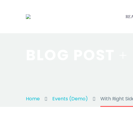
REA
BLOG POST
+
Home
Events (Demo)
With Right Si