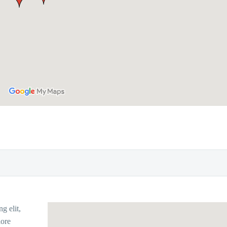
g elit,
lore