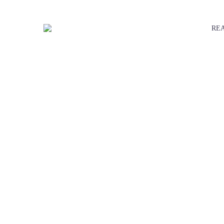
REA
G