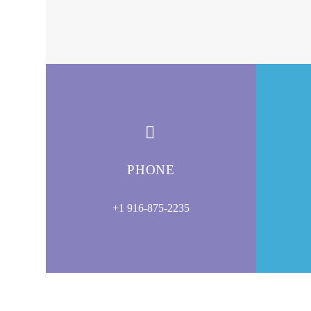


PHONE
+1 916-875-2235