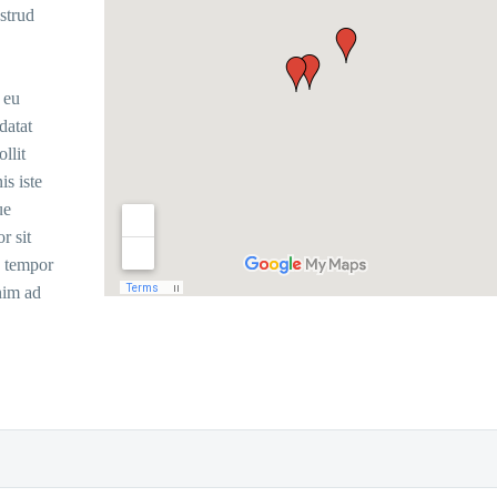
strud
 eu
datat
llit
is iste
ue
r sit
d tempor
nim ad