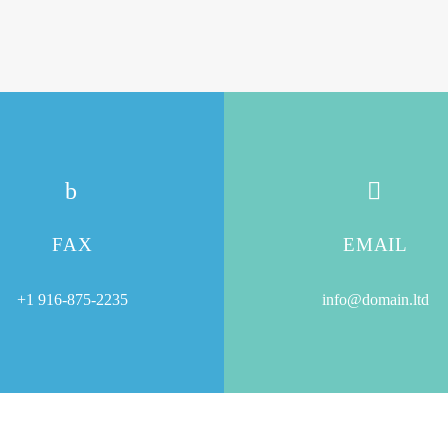
b
b


FAX
EMAIL
+1 916-875-2235
info@domain.ltd