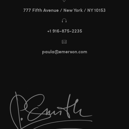
777 Fifth Avenue / New York / NY 10153


+1 916-875-2235


paula@emerson.com