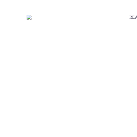
REA
OU
MEET