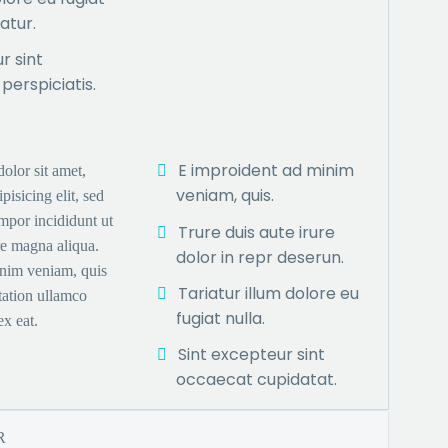
iatur.
r sint
perspiciatis.
E improident ad minim
olor sit amet,
veniam, quis.
pisicing elit, sed
mpor incididunt ut
Trure duis aute irure
re magna aliqua.
dolor in repr deserun.
nim veniam, quis
Tariatur illum dolore eu
tation ullamco
fugiat nulla.
ex eat.
Sint excepteur sint
occaecat cupidatat.
R