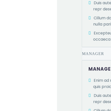
Duis aute
repr des
Cillum do
nulla par
Excepteu
occaeca 
MANAGER
MANAGE
Enim ad 
quis proi
Duis aute
repr des
Cillum do