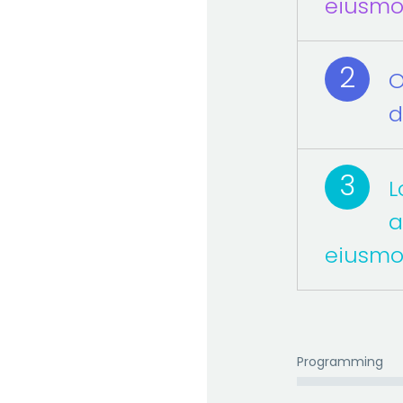
eiusm
2
O
d
3
L
a
eiusm
Programming