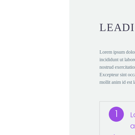
LEAD
Lorem ipsum dolor 
incididunt ut labo
nostrud exercitati
Excepteur sint occa
mollit anim id est
1
L
a