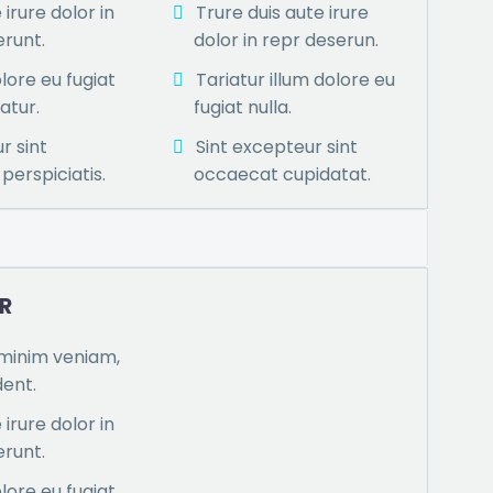
 irure dolor in
Trure duis aute irure
erunt.
dolor in repr deserun.
lore eu fugiat
Tariatur illum dolore eu
iatur.
fugiat nulla.
r sint
Sint excepteur sint
perspiciatis.
occaecat cupidatat.
R
minim veniam,
dent.
 irure dolor in
erunt.
lore eu fugiat