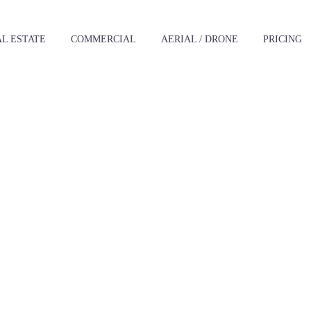
L ESTATE
‪COMMERCIAL
AERIAL / DRONE
PRICING
R TEAM