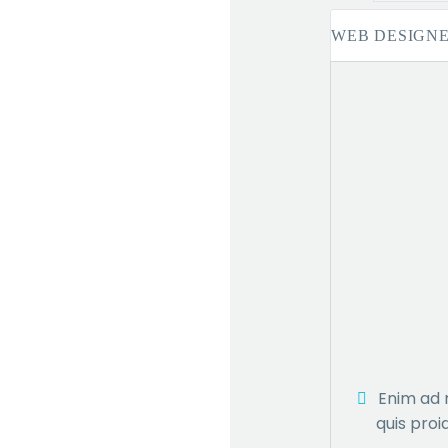
WEB DESIGN
Enim ad 
quis proi