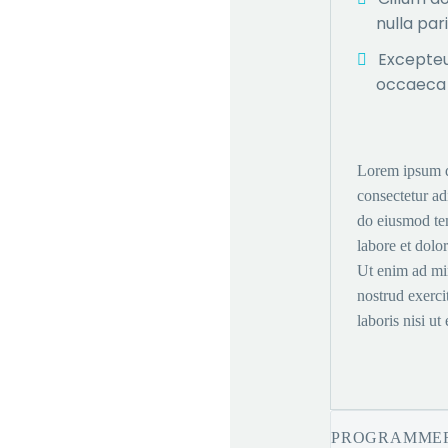
nulla par
Excepteu
occaeca 
Lorem ipsum d
consectetur adi
do eiusmod te
labore et dolo
Ut enim ad mi
nostrud exerci
laboris nisi ut 
PROGRAMME