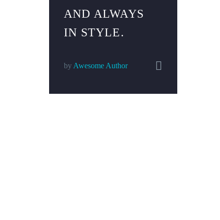
AND ALWAYS
IN STYLE.


by
Awesome Author