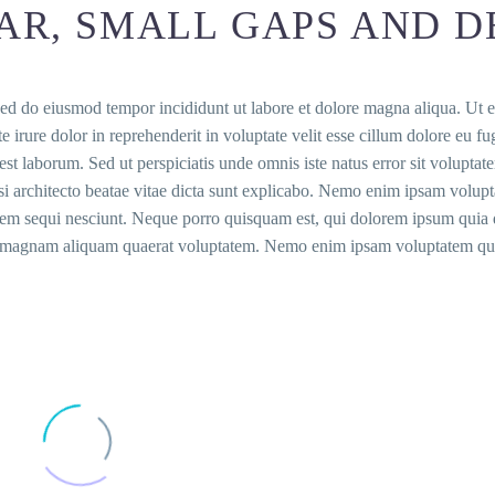
AR, SMALL GAPS AND D
, sed do eiusmod tempor incididunt ut labore et dolore magna aliqua. Ut
 irure dolor in reprehenderit in voluptate velit esse cillum dolore eu fu
id est laborum. Sed ut perspiciatis unde omnis iste natus error sit volu
asi architecto beatae vitae dicta sunt explicabo. Nemo enim ipsam volupta
m sequi nesciunt. Neque porro quisquam est, qui dolorem ipsum quia dol
magnam aliquam quaerat voluptatem. Nemo enim ipsam voluptatem quia v