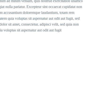
 enim ad minim veniam, quis nostrud exercitation ullamco
giat nulla pariatur. Excepteur sint occaecat cupidatat non
ptatem accusantium doloremque laudantium, totam rem
tem quia voluptas sit aspernatur aut odit aut fugit, sed
or sit amet, consectetur, adipisci velit, sed quia non
oluptas sit aspernatur aut odit aut fugit