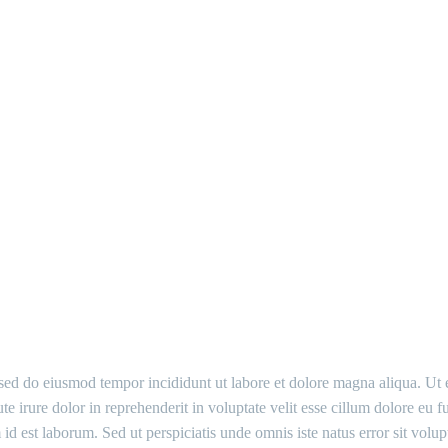
D & EVEN PORTFOLIO L
, sed do eiusmod tempor incididunt ut labore et dolore magna aliqua. U
e irure dolor in reprehenderit in voluptate velit esse cillum dolore eu fu
im id est laborum. Sed ut perspiciatis unde omnis iste natus error sit 