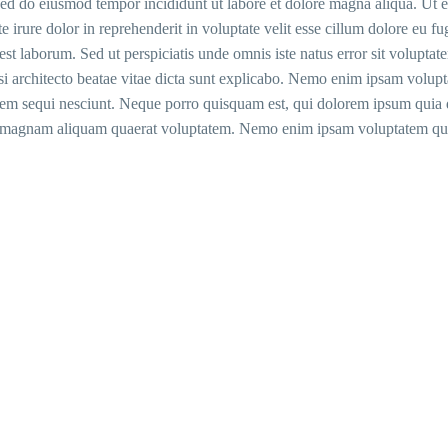
, sed do eiusmod tempor incididunt ut labore et dolore magna aliqua. Ut
 irure dolor in reprehenderit in voluptate velit esse cillum dolore eu fu
id est laborum. Sed ut perspiciatis unde omnis iste natus error sit volu
asi architecto beatae vitae dicta sunt explicabo. Nemo enim ipsam volupta
m sequi nesciunt. Neque porro quisquam est, qui dolorem ipsum quia dol
magnam aliquam quaerat voluptatem. Nemo enim ipsam voluptatem quia v