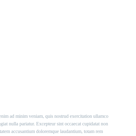
IST
t enim ad minim veniam, quis nostrud exercitation ullamco
giat nulla pariatur. Excepteur sint occaecat cupidatat non
voluptatem accusantium doloremque laudantium, totam rem