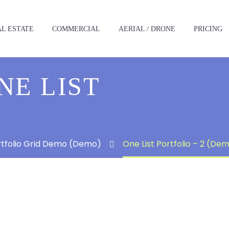
L ESTATE
‪COMMERCIAL
AERIAL / DRONE
PRICING
NE LIST
ortfolio Grid Demo (Demo)
One List Portfolio – 2 (De