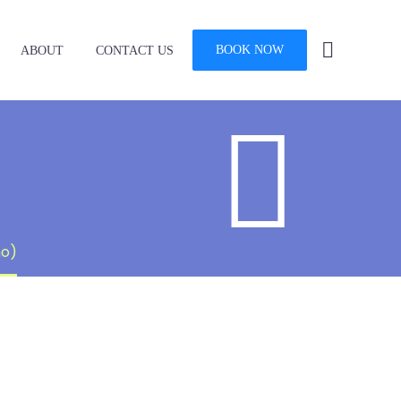
BOOK NOW
ABOUT
CONTACT US


mo)