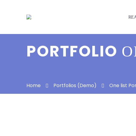
REA
PORTFOLIO
O
Home
Portfolios (Demo)
One list P